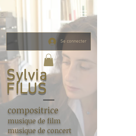
Se connecter
Sylvia
FILUS
compositrice
musique de film
musique de concert